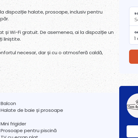
la dispoziție halate, prosoape, inclusiv pentru
S
 păr.
 și Wi-Fi gratuit. De asemenea, ai la dispoziție un
O
1
liniștite.
onfortul necesar, dar și cu o atmosferă caldă,
Balcon
Halate de baie și prosoape
Mini frigider
Prosoape pentru piscină
TV cu ecran plat