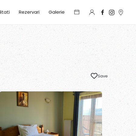
litati
Rezervari
Galerie
Save