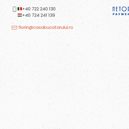
+40 722 240 130
+40 724 241 139
florin@casabucatarului.ro