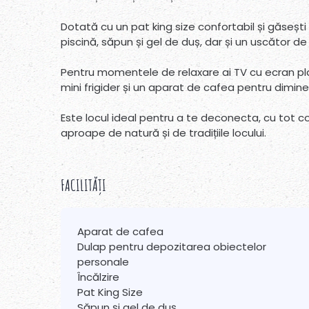
Dotată cu un pat king size confortabil și găsești 
piscină, săpun și gel de duș, dar și un uscător de
Pentru momentele de relaxare ai TV cu ecran plat
mini frigider și un aparat de cafea pentru dimineți 
Este locul ideal pentru a te deconecta, cu tot c
aproape de natură și de tradițiile locului.
FACILITĂȚI
Aparat de cafea
Dulap pentru depozitarea obiectelor
personale
Încălzire
Pat King Size
Săpun și gel de duș