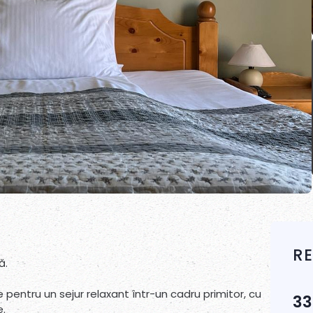
R
ă.
 pentru un sejur relaxant într-un cadru primitor, cu
33
e.