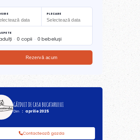
OSIRE
PLECARE
ASPETE
 adulți
0 copii
0 bebeluși
Rezervă acum
GĂZDUIT DE CASA BUCATARULUI
Din
:
aprilie 2025
Contactează gazda