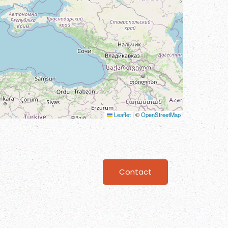
Leaflet
|
©
OpenStreetMap
Contact