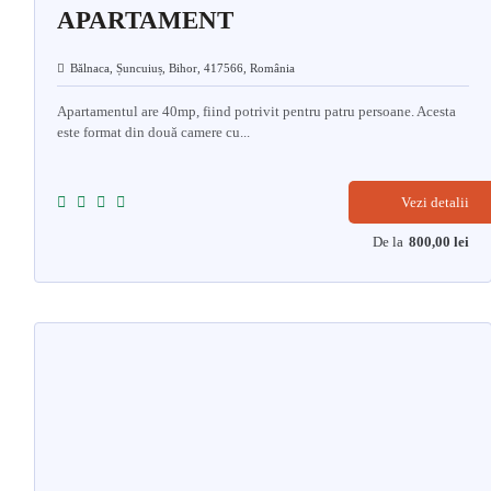
APARTAMENT
Bălnaca, Șuncuiuș, Bihor, 417566, România
Apartamentul are 40mp, fiind potrivit pentru patru persoane. Acesta
este format din două camere cu...
Vezi detalii
De la
800,00
lei